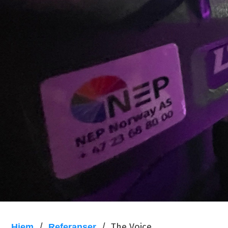
/
/
The Voice
Hjem
Referanser